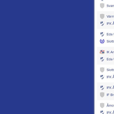
Svan
Värm
IFK 
Eda 
Slot
IK Ar
Eda 
Slot
IFK 
IFK 
IF B
Åmot
IFK 