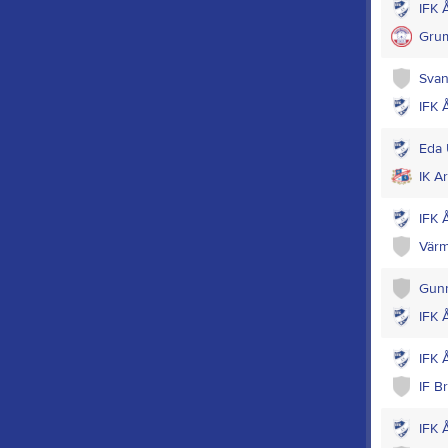
IFK 
Grum
Svan
IFK 
Eda 
IK Ar
IFK 
Värm
Gunn
IFK 
IFK 
IF B
IFK 