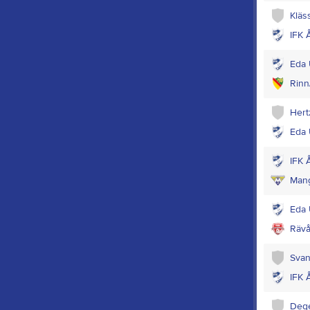
Kläs
IFK 
Eda 
Rinn
Hert
Eda 
IFK 
Man
Eda 
Rävå
Svan
IFK 
Dege