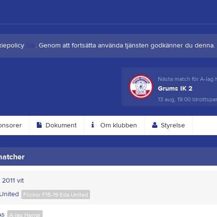
kiepolicy
här
. Genom att fortsätta använda tjänsten godkänner du denna.
Nästa match för A-lag 
Grums IK 2
13 aug, 19:00
Idrottspa
nsorer
Dokument
Om klubben
Styrelse
matcher
l 2011 vit
United
Flickor F15-19 Eda United
Ås
A-lag Herrar