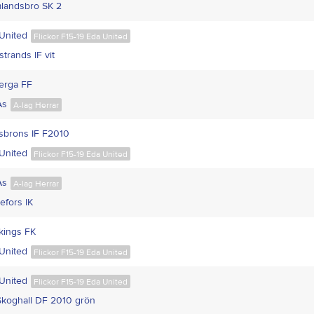
landsbro SK 2
United
Flickor F15-19 Eda United
strands IF vit
berga FF
Ås
A-lag Herrar
tsbrons IF F2010
United
Flickor F15-19 Eda United
Ås
A-lag Herrar
efors IK
ikings FK
United
Flickor F15-19 Eda United
United
Flickor F15-19 Eda United
Skoghall DF 2010 grön