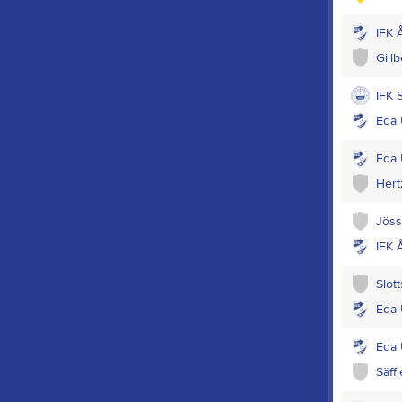
IFK 
Gill
IFK 
Eda 
Eda 
Hert
Jöss
IFK 
Slot
Eda 
Eda 
Säff