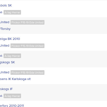
sbols SK
Ås
A-lag Herrar
United
Flickor F15-19 Eda United
/Torsby
zöga BK 2010
United
Flickor F15-19 Eda United
Ås
A-lag Herrar
gskogs SK
United
Flickor F15-19 Eda United
sens IK Karlskoga vit
skogs IF
Ås
A-lag Herrar
rfors 2010-2011