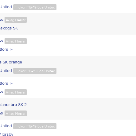
United
Flickor F15-19 Eda United
Ås
A-lag Herrar
skogs SK
Ås
A-lag Herrar
fors IF
le SK orange
United
Flickor F15-19 Eda United
fors IF
Ås
A-lag Herrar
landsbro SK 2
Ås
A-lag Herrar
United
Flickor F15-19 Eda United
/Torsby