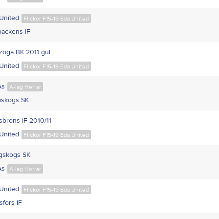
United
Flickor F15-19 Eda United
backens IF
zöga BK 2011 gul
United
Flickor F15-19 Eda United
Ås
A-lag Herrar
skogs SK
tsbrons IF 2010/11
United
Flickor F15-19 Eda United
gskogs SK
Ås
A-lag Herrar
United
Flickor F15-19 Eda United
sfors IF