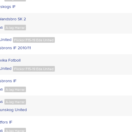
skogs IF
landsbro SK 2
Ås
A-lag Herrar
United
Flickor F15-19 Eda United
tsbrons IF 2010/11
vika Fotboll
United
Flickor F15-19 Eda United
tsbrons IF
Ås
A-lag Herrar
Ås
A-lag Herrar
runskog United
fors IF
Ås
A-lag Herrar