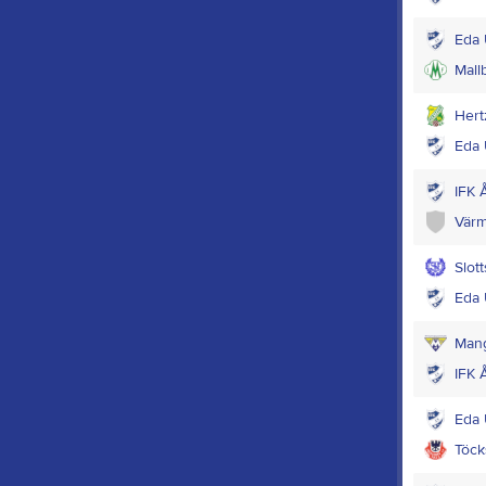
Eda 
Mall
Hert
Eda 
IFK 
Värm
Slot
Eda 
Man
IFK 
Eda 
Töck