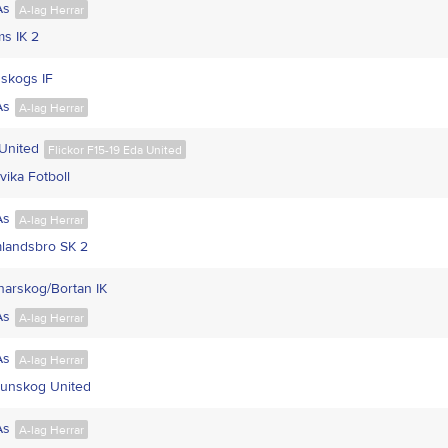
Ås
A-lag Herrar
s IK 2
skogs IF
Ås
A-lag Herrar
United
Flickor F15-19 Eda United
vika Fotboll
Ås
A-lag Herrar
landsbro SK 2
arskog/Bortan IK
Ås
A-lag Herrar
Ås
A-lag Herrar
runskog United
Ås
A-lag Herrar