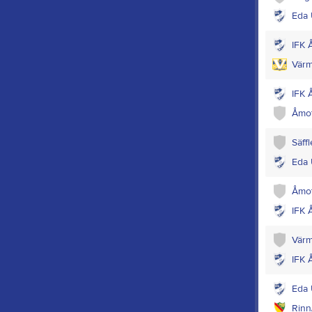
Eda 
IFK 
Värm
IFK 
Åmot
Säff
Eda 
Åmot
IFK 
Värm
IFK 
Eda 
Rinn