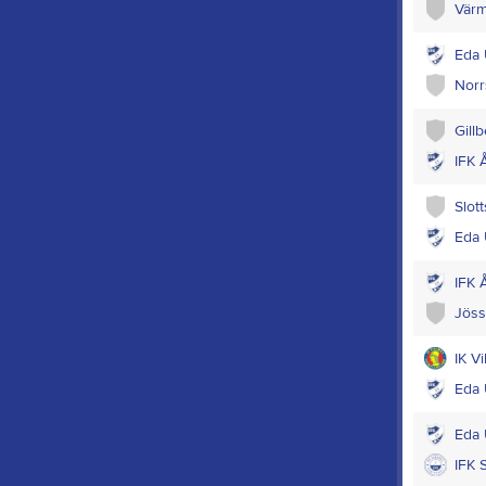
Värm
Eda 
Norr
Gill
IFK 
Slot
Eda 
IFK 
Jöss
IK V
Eda 
Eda 
IFK 