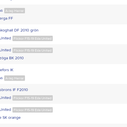
Ås
A-lag Herrar
berga FF
Skoghall DF 2010 grön
United
Flickor F15-19 Eda United
United
Flickor F15-19 Eda United
zöga BK 2010
efors IK
Ås
A-lag Herrar
tsbrons IF F2010
United
Flickor F15-19 Eda United
United
Flickor F15-19 Eda United
le SK orange