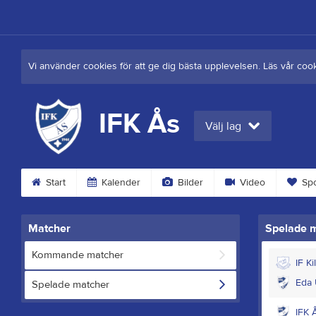
Vi använder cookies för att ge dig bästa upplevelsen. Läs vår coo
IFK Ås
Välj lag
Start
Kalender
Bilder
Video
Spo
Matcher
Spelade 
Kommande matcher
IF Ki
Eda 
Spelade matcher
IFK 