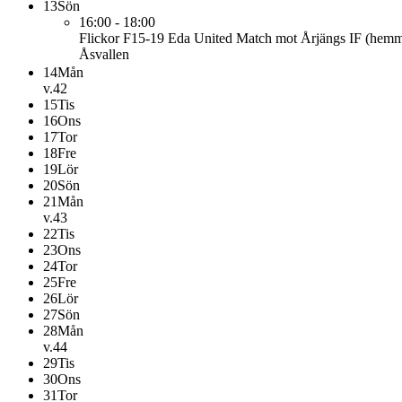
13
Sön
16:00 - 18:00
Flickor F15-19 Eda United
Match mot Årjängs IF (hem
Åsvallen
14
Mån
v.42
15
Tis
16
Ons
17
Tor
18
Fre
19
Lör
20
Sön
21
Mån
v.43
22
Tis
23
Ons
24
Tor
25
Fre
26
Lör
27
Sön
28
Mån
v.44
29
Tis
30
Ons
31
Tor