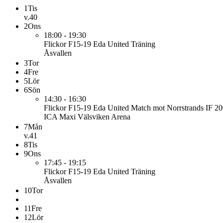
1
Tis
v.40
2
Ons
18:00 - 19:30
Flickor F15-19 Eda United
Träning
Åsvallen
3
Tor
4
Fre
5
Lör
6
Sön
14:30 - 16:30
Flickor F15-19 Eda United
Match mot Norrstrands IF 20
ICA Maxi Välsviken Arena
7
Mån
v.41
8
Tis
9
Ons
17:45 - 19:15
Flickor F15-19 Eda United
Träning
Åsvallen
10
Tor
11
Fre
12
Lör