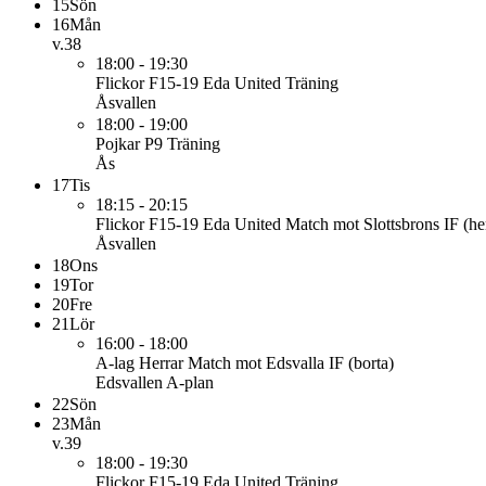
15
Sön
16
Mån
v.38
18:00 - 19:30
Flickor F15-19 Eda United
Träning
Åsvallen
18:00 - 19:00
Pojkar P9
Träning
Ås
17
Tis
18:15 - 20:15
Flickor F15-19 Eda United
Match mot Slottsbrons IF (
Åsvallen
18
Ons
19
Tor
20
Fre
21
Lör
16:00 - 18:00
A-lag Herrar
Match mot Edsvalla IF (borta)
Edsvallen A-plan
22
Sön
23
Mån
v.39
18:00 - 19:30
Flickor F15-19 Eda United
Träning