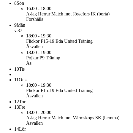
8
Sön
16:00 - 18:00
A-lag Herrar
Match mot Jössefors IK (borta)
Forshälla
9
Mån
v.37
18:00 - 19:30
Flickor F15-19 Eda United
Träning
Åsvallen
18:00 - 19:00
Pojkar P9
Träning
Ås
10
Tis
11
Ons
18:00 - 19:30
Flickor F15-19 Eda United
Träning
Åsvallen
12
Tor
13
Fre
18:00 - 20:00
A-lag Herrar
Match mot Värmskogs SK (hemma)
Åsvallen
14
Lör