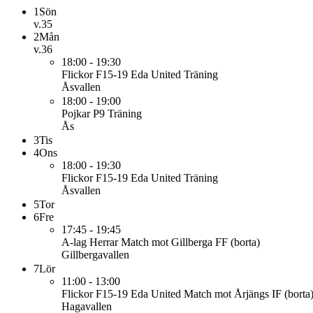
1
Sön
v.35
2
Mån
v.36
18:00 - 19:30
Flickor F15-19 Eda United
Träning
Åsvallen
18:00 - 19:00
Pojkar P9
Träning
Ås
3
Tis
4
Ons
18:00 - 19:30
Flickor F15-19 Eda United
Träning
Åsvallen
5
Tor
6
Fre
17:45 - 19:45
A-lag Herrar
Match mot Gillberga FF (borta)
Gillbergavallen
7
Lör
11:00 - 13:00
Flickor F15-19 Eda United
Match mot Årjängs IF (borta
Hagavallen