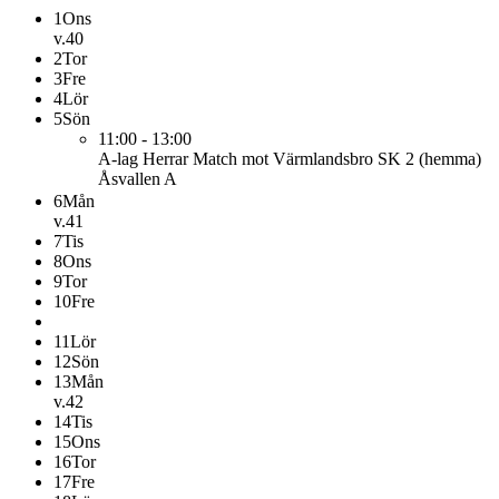
1
Ons
v.40
2
Tor
3
Fre
4
Lör
5
Sön
11:00 - 13:00
A-lag Herrar
Match mot Värmlandsbro SK 2 (hemma)
Åsvallen A
6
Mån
v.41
7
Tis
8
Ons
9
Tor
10
Fre
11
Lör
12
Sön
13
Mån
v.42
14
Tis
15
Ons
16
Tor
17
Fre