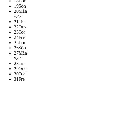
18
Lör
19
Sön
20
Mån
v.43
21
Tis
22
Ons
23
Tor
24
Fre
25
Lör
26
Sön
27
Mån
v.44
28
Tis
29
Ons
30
Tor
31
Fre