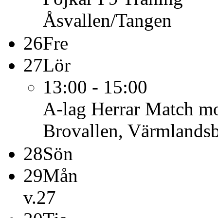
Åsvallen/Tangen
26
Fre
27
Lör
13:00 - 15:00
A-lag Herrar
Match mo
Brovallen, Värmlands
28
Sön
29
Mån
v.27