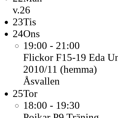
v.26
23
Tis
24
Ons
19:00 - 21:00
Flickor F15-19 Eda Un
2010/11 (hemma)
Åsvallen
25
Tor
18:00 - 19:30
Pojkar P9
Träning