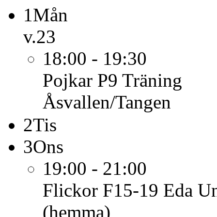
1
Mån
v.23
18:00 - 19:30
Pojkar P9
Träning
Åsvallen/Tangen
2
Tis
3
Ons
19:00 - 21:00
Flickor F15-19 Eda Un
(hemma)