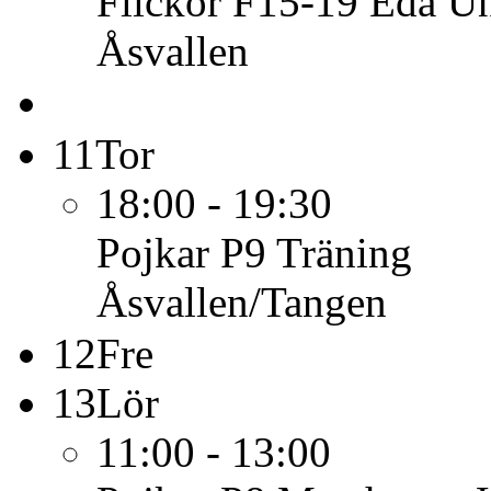
Flickor F15-19 Eda Un
Åsvallen
11
Tor
18:00 - 19:30
Pojkar P9
Träning
Åsvallen/Tangen
12
Fre
13
Lör
11:00 - 13:00