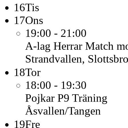
16
Tis
17
Ons
19:00 - 21:00
A-lag Herrar
Match mot
Strandvallen, Slottsbr
18
Tor
18:00 - 19:30
Pojkar P9
Träning
Åsvallen/Tangen
19
Fre