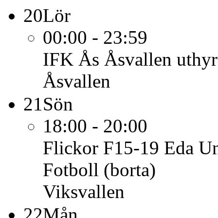
20
Lör
00:00 - 23:59
IFK Ås
Åsvallen uthy
Åsvallen
21
Sön
18:00 - 20:00
Flickor F15-19 Eda Un
Fotboll (borta)
Viksvallen
22
Mån