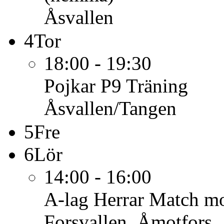
Åsvallen
4
Tor
18:00 - 19:30
Pojkar P9
Träning
Åsvallen/Tangen
5
Fre
6
Lör
14:00 - 16:00
A-lag Herrar
Match mo
Forsvallen, Åmotfors