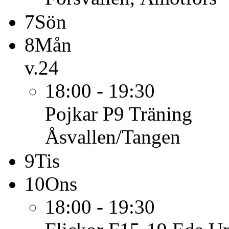
7
Sön
8
Mån
v.24
18:00 - 19:30
Pojkar P9
Träning
Åsvallen/Tangen
9
Tis
10
Ons
18:00 - 19:30