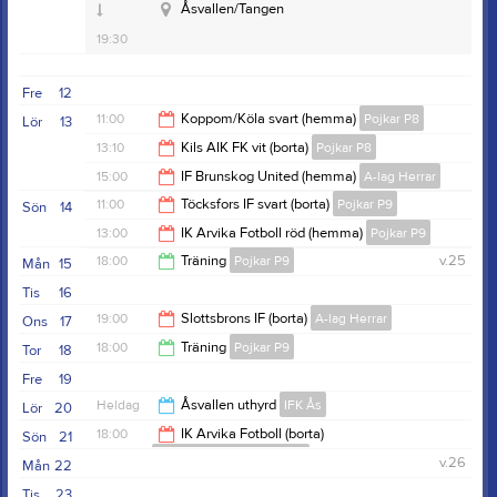
19:30
Åsvallen/Tangen
19:30
Fre
12
11:00
Koppom/Köla svart (hemma)
Pojkar P8
Lör
13
13:10
Kils AIK FK vit (borta)
Pojkar P8
13:00
15:00
IF Brunskog United (hemma)
A-lag Herrar
15:10
11:00
Töcksfors IF svart (borta)
Pojkar P9
Sön
14
17:00
13:00
IK Arvika Fotboll röd (hemma)
Pojkar P9
13:00
18:00
Träning
Pojkar P9
v.25
Mån
15
15:00
Tis
16
19:30
19:00
Slottsbrons IF (borta)
A-lag Herrar
Ons
17
18:00
Träning
Pojkar P9
Tor
18
21:00
Fre
19
19:30
Heldag
Åsvallen uthyrd
IFK Ås
Lör
20
18:00
IK Arvika Fotboll (borta)
Sön
21
Flickor F15-19 Eda United
v.26
Mån
22
20:00
Tis
23