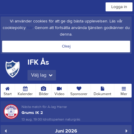
Logga in
Vi använder cookies för att ge dig bästa upplevelsen. Läs vår
cookiepolicy
här
. Genom att fortsätta använda tjänsten godkänner du
denna.
Okej
IFK Ås
Välj lag
Start
Kalender
Bilder
Video
Sponsorer
Dokument
Mer
Nästa match för A-lag Herrar
Grums IK 2
13 aug, 19:00
Idrottsparken naturgräs
Juni 2026