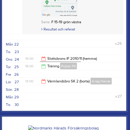
Serie:
F 15-19 grön västra
Resultat och referat
v.26
Mån
22
Tis
23
19:00
Slottsbrons IF 2010/11 (hemma)
Ons
24
Flickor F15-19 Eda United
18:00
Träning
Pojkar P9
Tor
25
21:00
Fre
26
19:30
13:00
Värmlandsbro SK 2 (borta)
A-lag Herrar
Lör
27
Sön
28
15:00
v.27
Mån
29
Tis
30