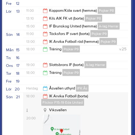
19:30
Fre
12
19:30
11:00
Koppom/Köla svart (hemma)
Pojkar P8
Lör
13
13:10
Kils AIK FK vit (borta)
Pojkar P8
13:00
15:00
IF Brunskog United (hemma)
A-lag Herrar
15:10
11:00
Töcksfors IF svart (borta)
Pojkar P9
Sön
14
17:00
13:00
IK Arvika Fotboll röd (hemma)
Pojkar P9
13:00
18:00
Träning
Pojkar P9
v.25
Mån
15
15:00
Tis
16
19:30
19:00
Slottsbrons IF (borta)
A-lag Herrar
Ons
17
18:00
Träning
Pojkar P9
Tor
18
21:00
Fre
19
19:30
Heldag
Åsvallen uthyrd
IFK Ås
Lör
20
18:00
IK Arvika Fotboll (borta)
Sön
21
Flickor F15-19 Eda United
Viksvallen
20:00