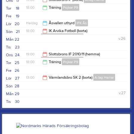
Ons
17
18:00
Träning
Pojkar P9
Tor
18
21:00
Fre
19
19:30
Heldag
Åsvallen uthyrd
IFK Ås
Lör
20
18:00
IK Arvika Fotboll (borta)
Sön
21
Flickor F15-19 Eda United
v.26
Mån
22
20:00
Tis
23
19:00
Slottsbrons IF 2010/11 (hemma)
Ons
24
Flickor F15-19 Eda United
18:00
Träning
Pojkar P9
Tor
25
21:00
Fre
26
19:30
13:00
Värmlandsbro SK 2 (borta)
A-lag Herrar
Lör
27
Sön
28
15:00
v.27
Mån
29
Tis
30