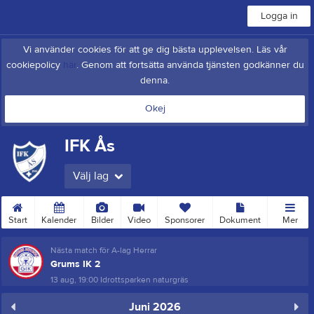
Logga in
Vi använder cookies för att ge dig bästa upplevelsen. Läs vår
cookiepolicy
här
. Genom att fortsätta använda tjänsten godkänner du
denna.
Okej
IFK Ås
Välj lag
Start
Kalender
Bilder
Video
Sponsorer
Dokument
Mer
Nästa match för A-lag Herrar
Grums IK 2
13 aug, 19:00
Idrottsparken naturgräs
Juni 2026