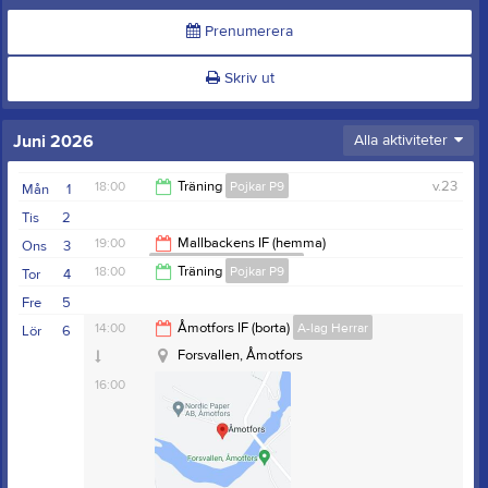
Prenumerera
Skriv ut
Juni 2026
Alla aktiviteter
18:00
Träning
Pojkar P9
v.23
Mån
1
Tis
2
19:30
19:00
Mallbackens IF (hemma)
Ons
3
Flickor F15-19 Eda United
18:00
Träning
Pojkar P9
Tor
4
21:00
Fre
5
19:30
14:00
Åmotfors IF (borta)
A-lag Herrar
Lör
6
Forsvallen, Åmotfors
16:00