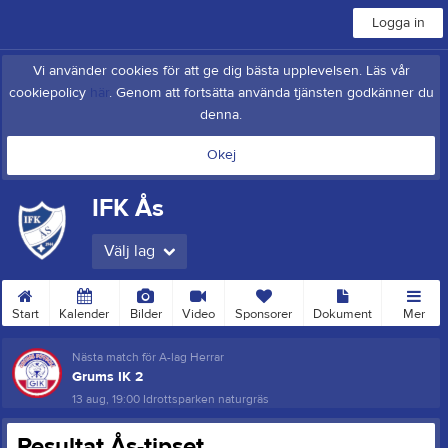
Logga in
Vi använder cookies för att ge dig bästa upplevelsen. Läs vår
cookiepolicy
här
. Genom att fortsätta använda tjänsten godkänner du
denna.
Okej
IFK Ås
Välj lag
Start
Kalender
Bilder
Video
Sponsorer
Dokument
Mer
Nästa match för A-lag Herrar
Grums IK 2
13 aug, 19:00
Idrottsparken naturgräs
Resultat Ås-tipset