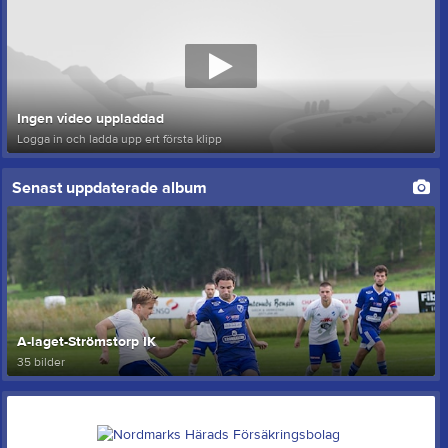
Ingen video uppladdad
Logga in och ladda upp ert första klipp
Senast uppdaterade album
A-laget-Strömstorp IK
35 bilder