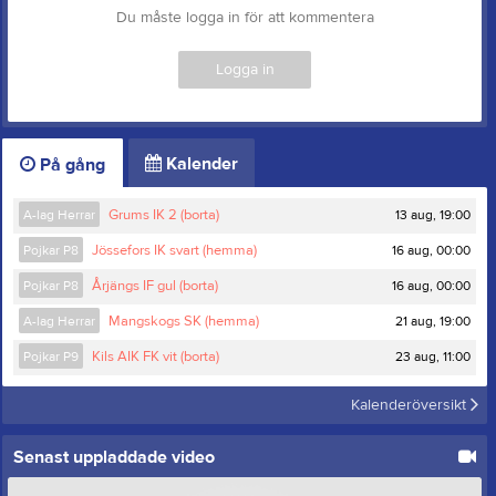
Du måste logga in för att kommentera
Logga in
Kalender
På gång
13 aug, 19:00
A-lag Herrar
Grums IK 2 (borta)
16 aug, 00:00
Pojkar P8
Jössefors IK svart (hemma)
16 aug, 00:00
Pojkar P8
Årjängs IF gul (borta)
21 aug, 19:00
A-lag Herrar
Mangskogs SK (hemma)
23 aug, 11:00
Pojkar P9
Kils AIK FK vit (borta)
Kalenderöversikt
Senast uppladdade video