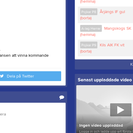
(hemma)
Årjängs IF gul
Pojkar P8
(borta)
Mangskogs SK
A-lag Herrar
(hemma)
Kils AIK FK vit
Pojkar P9
.
(borta)
chansen att vinna kommande
K
Dela på Twitter
Senast uppladdade video
tera
Ingen video uppladdad
Logga in och ladda upp ert första 