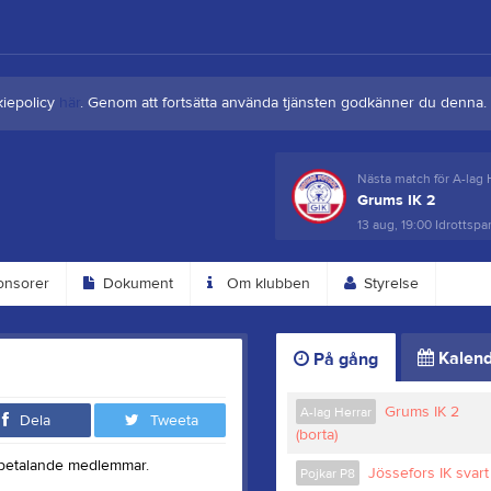
kiepolicy
här
. Genom att fortsätta använda tjänsten godkänner du denna.
Nästa match för A-lag 
Grums IK 2
13 aug, 19:00
Idrottspa
nsorer
Dokument
Om klubben
Styrelse
Kalend
På gång
Grums IK 2
A-lag Herrar
Dela
Tweeta
(borta)
åra betalande medlemmar.
Jössefors IK svart
Pojkar P8