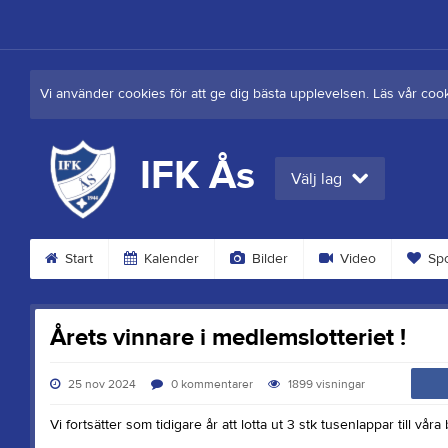
Vi använder cookies för att ge dig bästa upplevelsen. Läs vår coo
IFK Ås
Välj lag
Start
Kalender
Bilder
Video
Spo
Årets vinnare i medlemslotteriet !
25 nov 2024
0
kommentarer
1899
visningar
Vi fortsätter som tidigare år att lotta ut 3 stk tusenlappar till v